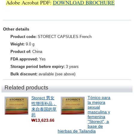
Adobe Acrobat PDF:
DOWNLOAD BROCHURE
Other details
Product code:
STORECT CAPSULES French
Weight:
9.0 g
Product of:
China
FDA approved:
Yes
Storage period before expiry:
3 years
Bulk discount:
available (see above)
Related products
Tónico para
Storect 男女
la mejora
性增强补品，
sexual
来自泰国的草
masculina y
药
femenina
₩13,623.66
"Storect", a
base de
hierbas de Tailandia