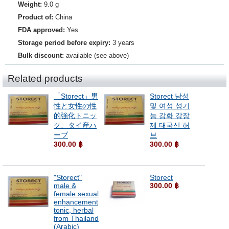
Weight:
9.0 g
Product of:
China
FDA approved:
Yes
Storage period before expiry:
3 years
Bulk discount:
available (see above)
Related products
「Storect」男
Storect 남성
性と女性の性
및 여성 성기
的強化トニッ
능 강화 강장
ク、タイ産ハ
제 태국산 허
ーブ
브
300.00 ฿
300.00 ฿
"Storect"
Storect
male &
300.00 ฿
female sexual
enhancement
tonic, herbal
from Thailand
(Arabic)