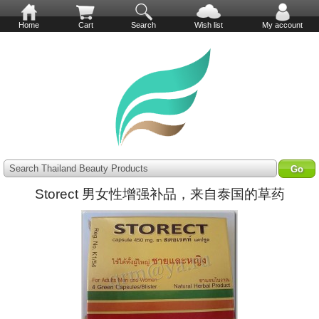
Home
Cart
Search
Wish list
My account
Search Thailand Beauty Products
Storect 男女性增强补品，来自泰国的草药