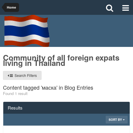
Home
Community of all foreign expats
living in Thailand
Search Filters
Content tagged 'маска' in Blog Entries
Found 1 result
Results
SORT BY