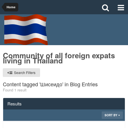
Home
Community of all foreign expats
living in Thailand
Search Filters
Content tagged 'Шисеидо' in Blog Entries
Found 1 result
Results
SORT BY