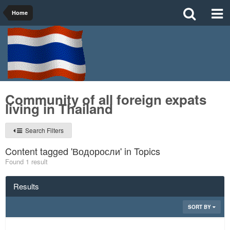
Home
Community of all foreign expats
living in Thailand
Search Filters
Content tagged 'Водоросли' in Topics
Found 1 result
Results
SORT BY