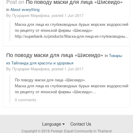
Post on
По поводу маски для лица «Шисеидо»
in
About everything
By
Пуэрария Мирифика
, posted
1 Jun 2017
Маска для лица из глубоководных бурых морских водорослей
по рецепту от японской фирмы «Шисеидо»
http://superbank.ru/products/Маска-для-лица-из-глубоководны...
По поводу маски для лица «Шисеидо»
in
Товары
из Тайланда для красоты и здоровья
By
Пуэрария Мирифика
, posted
1 Jun 2017
По поводу маски для лица «Шисеидо».
Маска для лица из глубоководных бурых морских водорослей
по рецепту от японской фирмы «Шисеидо»...
0 comments
Language
Contact Us
Copyright © 2016 Foreign Expat Community in Thailand