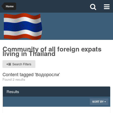
Home
Community of all foreign expats
living in Thailand
Search Filters
Content tagged 'Водоросли'
Found 2 results
Results
SORT BY